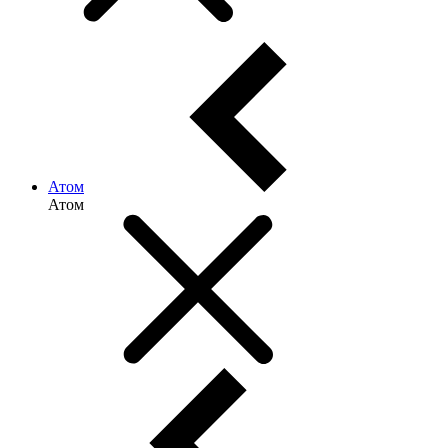
Атом
Атом