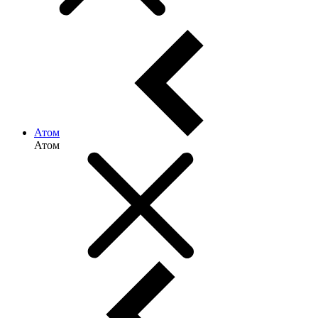
Атом
Атом