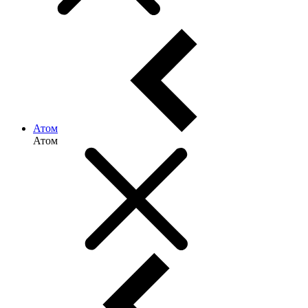
Атом
Атом