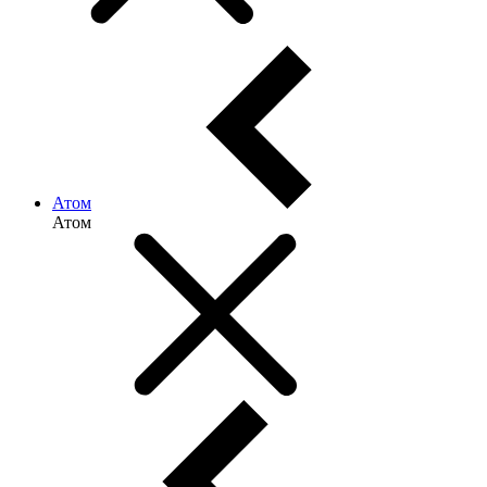
Атом
Атом