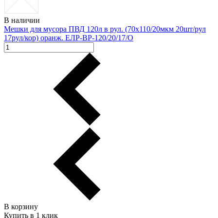
В наличии
Мешки для мусора ПВД 120л в рул. (70х110/20мкм 20шт/рул
17рул/кор) оранж. ЕЛР-ВР-120/20/17/О
В корзину
Купить в 1 клик