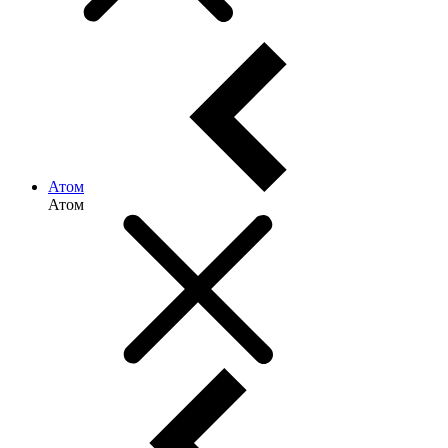
Атом
Атом