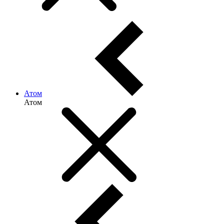
Атом
Атом