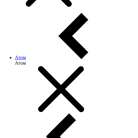
Атом
Атом