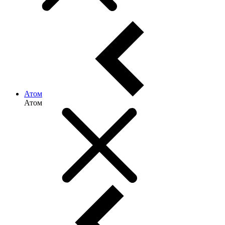
Атом
Атом