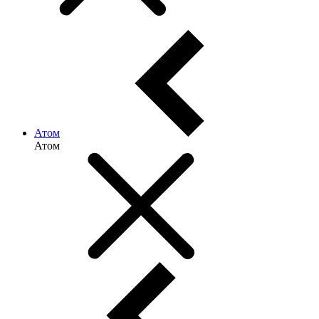
Атом
Атом