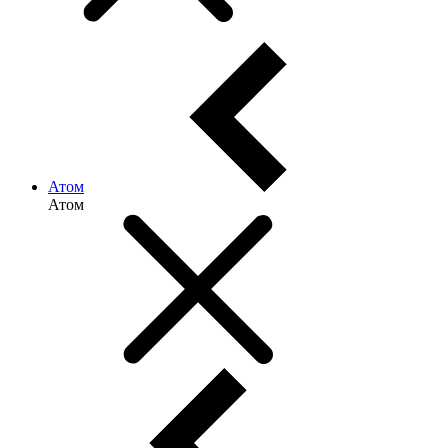
Атом
Атом