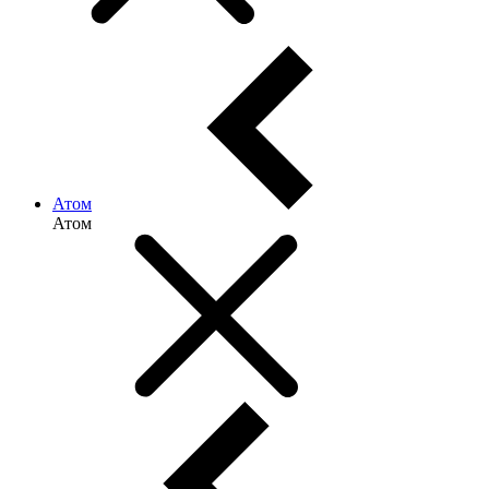
Атом
Атом