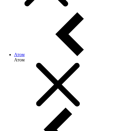
Атом
Атом